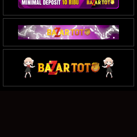
BAZAR TOTO - SITUS JUDI ONLINE RESMI AMAN DAN TERPERCAYA