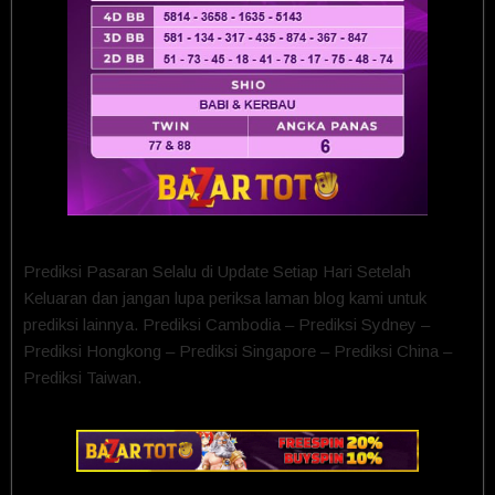
Prediksi Pasaran Selalu di Update Setiap Hari Setelah
Keluaran dan jangan lupa periksa laman blog kami untuk
prediksi lainnya. Prediksi Cambodia – Prediksi Sydney –
Prediksi Hongkong – Prediksi Singapore – Prediksi China –
Prediksi Taiwan.