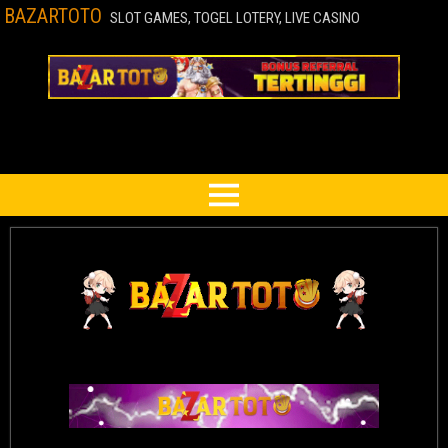
BAZARTOTO
SLOT GAMES, TOGEL LOTERY, LIVE CASINO