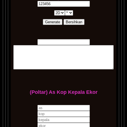
(Poltar) As Kop Kepala Ekor