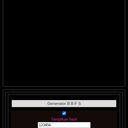
Generator B B F S
Tampilkan hasil