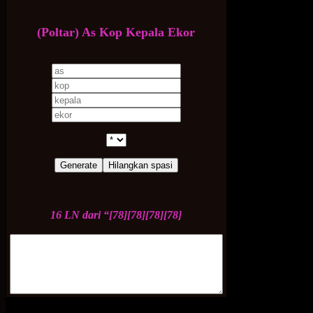
(Poltar) As Kop Kepala Ekor
16 LN dari “[78][78][78][78]