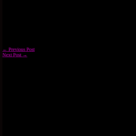
Prediksi Pasaran Selalu di Update Setiap Hari Setelah Keluaran dan j
kami untuk prediksi lainnya. Prediksi Cambodia – Prediksi Sydney –
Singapore – Prediksi China – Prediksi Taiwan
← Previous Post
Next Post →