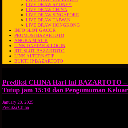
LIVE DRAW SYDNEY
LIVE DRAW CHINA
LIVE DRAW SINGAPORE
LIVE DRAW TAIWAN
LIVE DRAW HONGKONG
INFO SLOT GACOR
PROMOSI BAZARTOTO
ANGKA MISTIK
LINK DAFTAR & LOGIN
RTP SLOT BAZARTOTO
LINK ALTERNATIF
BUKTI JP BAZARTOTO
Prediksi CHINA Hari Ini BAZARTOTO –
Tutup jam 15:10 dan Pengumuman Keluar
January 20, 2025
Prediksi China