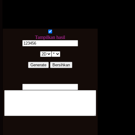
Generator B B F S
Tampilkan hasil