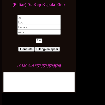
(Poltar) As Kop Kepala Ekor
16 LN dari “[78][78][78][78]