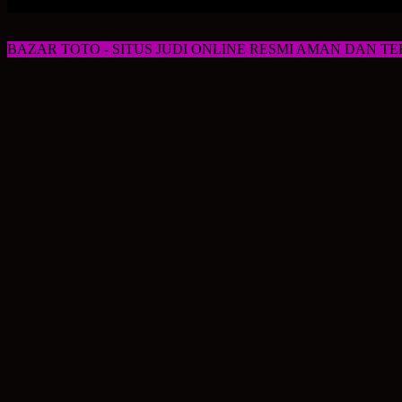
BAZAR TOTO - SITUS JUDI ONLINE RESMI AMAN DAN T