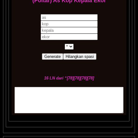
(Poltar) As Kop Kepala Ekor
16 LN dari “[78][78][78][78]