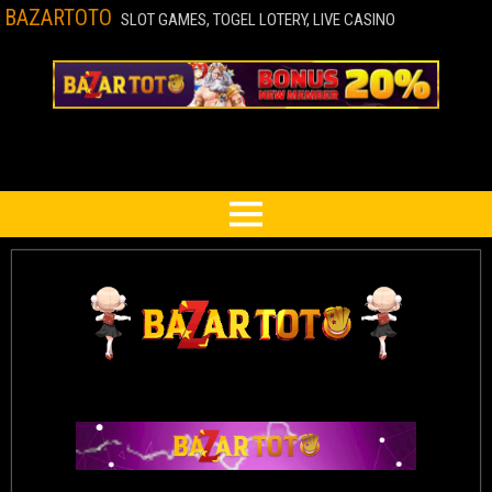
BAZARTOTO
SLOT GAMES, TOGEL LOTERY, LIVE CASINO