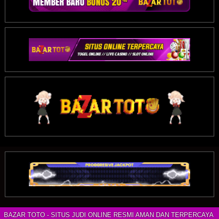
BAZAR TOTO - SITUS JUDI ONLINE RESMI AMAN DAN TERPERCAYA