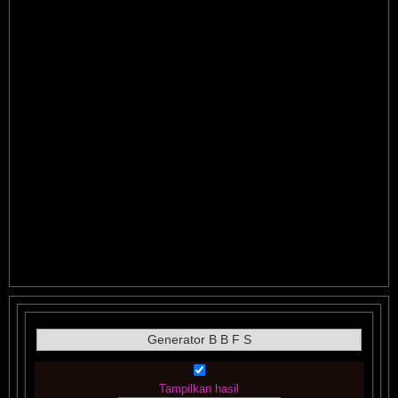
Generator B B F S
Tampilkan hasil