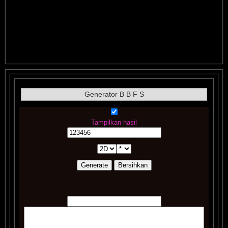
Generator B B F S
Tampilkan hasil