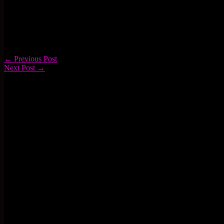
Prediksi Pasaran Selalu di Update Setiap Hari Setelah Keluaran dan j
kami untuk prediksi lainnya. Prediksi Cambodia – Prediksi Sydney –
Singapore – Prediksi China – Prediksi Taiwan
← Previous Post
Next Post →