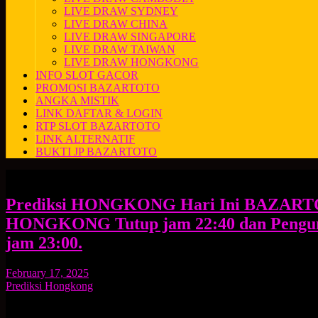
LIVE DRAW SYDNEY
LIVE DRAW CHINA
LIVE DRAW SINGAPORE
LIVE DRAW TAIWAN
LIVE DRAW HONGKONG
INFO SLOT GACOR
PROMOSI BAZARTOTO
ANGKA MISTIK
LINK DAFTAR & LOGIN
RTP SLOT BAZARTOTO
LINK ALTERNATIF
BUKTI JP BAZARTOTO
Prediksi HONGKONG Hari Ini BAZARTO
HONGKONG Tutup jam 22:40 dan Pengu
jam 23:00.
February 17, 2025
Prediksi Hongkong