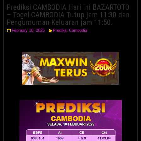
Prediksi CAMBODIA Hari Ini BAZARTOTO
– Togel CAMBODIA Tutup jam 11:30 dan
Pengumuman Keluaran jam 11:50.
February 18, 2025
Prediksi Cambodia