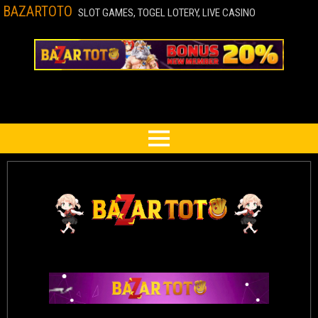
BAZARTOTO
SLOT GAMES, TOGEL LOTERY, LIVE CASINO