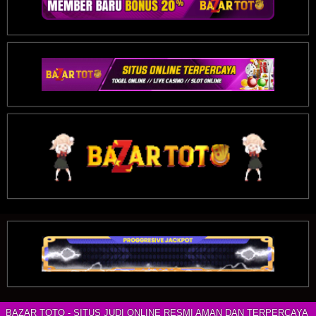
BAZAR TOTO - SITUS JUDI ONLINE RESMI AMAN DAN TERPERCAYA