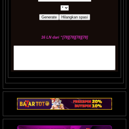
16 LN dari “[78][78][78][78]