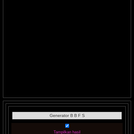
Generator B B F S
Tampilkan hasil