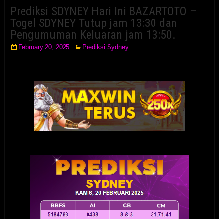
Prediksi SDYNEY Hari Ini BAZARTOTO –
Togel SDYNEY Tutup jam 13:30 dan
Pengumuman Keluaran jam 13:50.
February 20, 2025
Prediksi Sydney