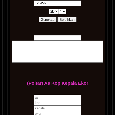
(Poltar) As Kop Kepala Ekor