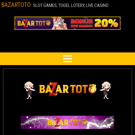
BAZARTOTO
SLOT GAMES, TOGEL LOTERY, LIVE CASINO