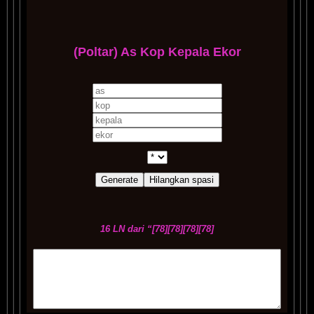
(Poltar) As Kop Kepala Ekor
16 LN dari “[78][78][78][78]