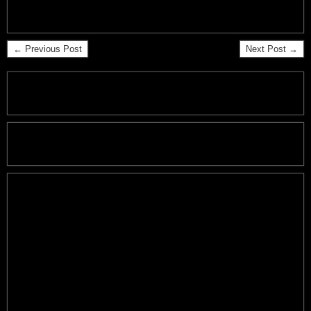
← Previous Post
Next Post →