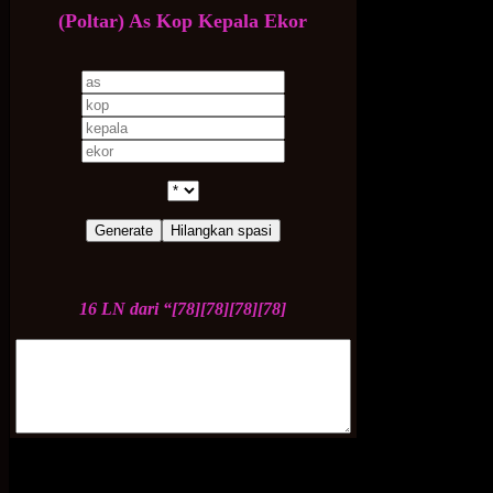
(Poltar) As Kop Kepala Ekor
16 LN dari “[78][78][78][78]