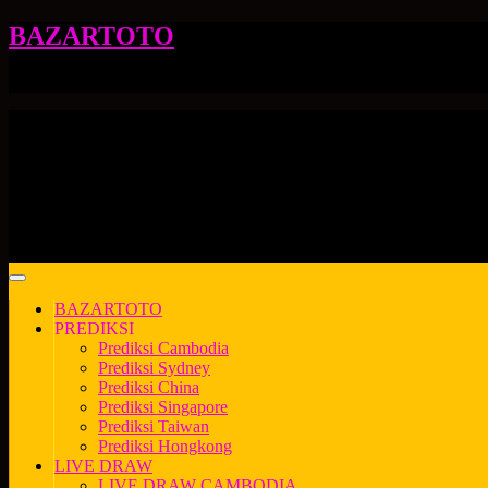
BAZARTOTO
SLOT GAMES, TOGEL LOTERY, LIVE CASINO
BAZARTOTO
PREDIKSI
Prediksi Cambodia
Prediksi Sydney
Prediksi China
Prediksi Singapore
Prediksi Taiwan
Prediksi Hongkong
LIVE DRAW
LIVE DRAW CAMBODIA