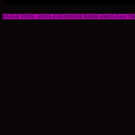
BAZAR TOTO - SITUS JUDI ONLINE RESMI AMAN DAN T