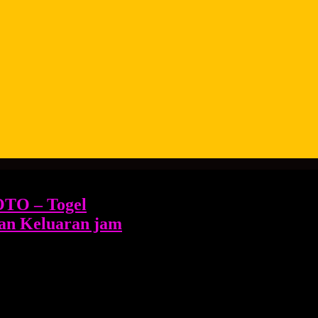
TO – Togel
an Keluaran jam