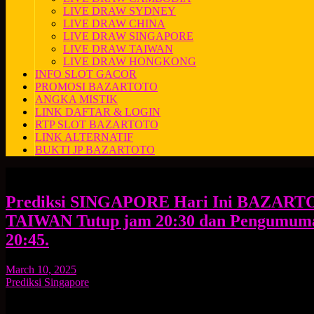
LIVE DRAW SYDNEY
LIVE DRAW CHINA
LIVE DRAW SINGAPORE
LIVE DRAW TAIWAN
LIVE DRAW HONGKONG
INFO SLOT GACOR
PROMOSI BAZARTOTO
ANGKA MISTIK
LINK DAFTAR & LOGIN
RTP SLOT BAZARTOTO
LINK ALTERNATIF
BUKTI JP BAZARTOTO
Prediksi SINGAPORE Hari Ini BAZARTO
TAIWAN Tutup jam 20:30 dan Pengumum
20:45.
March 10, 2025
Prediksi Singapore